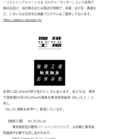
ーリストインフォメーショ＆ カルチャーセンター」という名称で
拠点を設け、当社拠点または周辺の地域で、茶道・生け花・書道な
ど、いろいろな日本文化体験プログラムをご提供しております。
https://www.ti-yanesen.jp/
世界にはCoffeeの呼び名がたくさんあります。私たちは、東京
で焙煎歴65年のCoffeeの風味を東京焙煎珈琲【Ko_Hi_】」と
称し、
「Ko_Hi_情熱を世界へ」発信しています。
​
【珈琲工場】 Ko_Hi_Ko_Jo
東京焙煎豆の販売/イートインカフェにて、お手軽に東京焙
煎珈琲やお菓子を召しあがれます。
https://www.ko-hi-ko-jo.com/