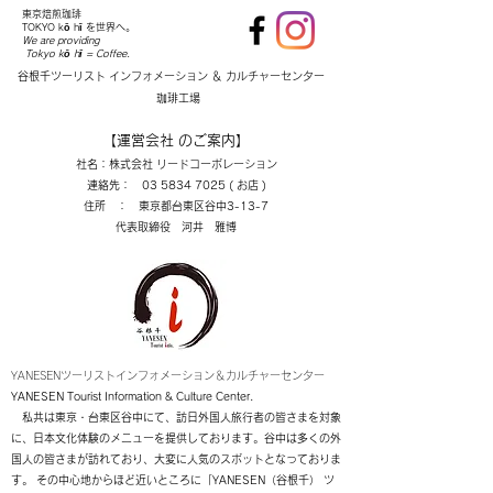
東京焙煎珈琲
TOKYO kō hī
を世界へ。
We are providing
Tokyo kō hī = Coffee.
谷根千ツーリスト インフォメーション ＆ カルチャーセンター
珈琲工場
【運営会社 のご案内】
社名：株式会社 リードコーポレーション
連絡先：
03 5834 7025
( お店 )
住所 ： 東京都台東区谷中3-13-7
代表取締役 河井 雅博
YANESENツーリストインフォメーション＆カルチャーセンター
YANESEN Tourist Information & Culture Center.
​
私共は東京・台東区谷中にて、訪日外国人旅行者の皆さまを対象
に、日本文化体験のメニューを提供しております。谷中は多くの外
国人の皆さまが訪れており、大変に人気のスポットとなっておりま
す。 その中心地からほど近いところに「YANESEN（谷根千） ツ