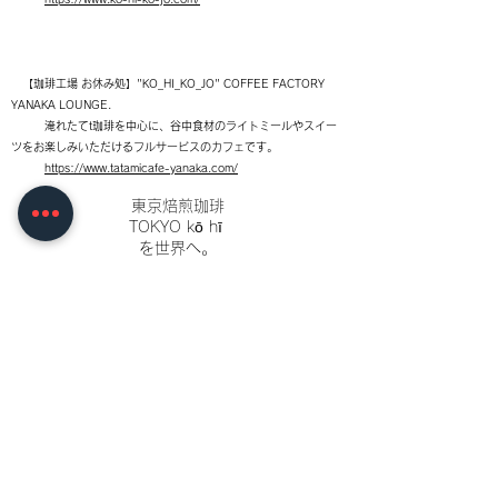
【
珈琲工場 お休み処】"KO_HI_KO_JO" COFFEE FACTORY
YANAKA LOUNGE.
​ 淹れたてt珈琲を中心に、谷中食材のライトミールやスイー
ツをお楽しみいただけるフルサービスのカフェです。
https://www.tatamicafe-yanaka.com/
東京焙煎珈琲
TOKYO kō hī
を世界へ。
We are providing
Tokyo kō hī = Coffee.
ko-hi-ko-jo@ti-yanesen.jp
運営会社
株式会社
リードコーポレーション
03 5834 7025
東京都台東区谷中3-13-7